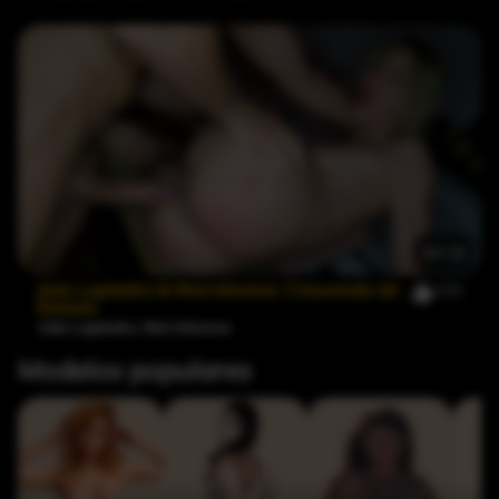
44:18
Ada Lapiedra & Nick Moreno: Crescendo de
476
Éxtasis
Ada Lapiedra
,
Nick Moreno
Modelos populares