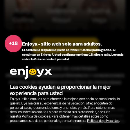
Kelly
Valentina
Agatha
Collins
Nappi
Vega
Enjoyx - sitio web solo para adultos.
Ver todos los modelos
El contenido disponible puede contener material pornográfico. Al
continuar en Enjoyx, Usted confirma que tiene 18 años o más. Lee más
sobre la
Guía de control parental
UN INFORME DE CONTENIDO
PROGRAMA DE AFILIADOS
TÉRMINOS Y CONDICIONES
POLÍTICA DE REEMBOLSO
POLÍTICA DE PRIVACIDAD
Las cookies ayudan a proporcionar la mejor
POLÍTICA DE COOKIES
SOPORTE
experiencia para usted
Enjoyx utiliza cookies para ofrecerle la mejor experiencia personalizada, lo
que incluye mejorar su experiencia de navegación, ofrecer contenido
2026 © EnjoyX.com. Todos los derechos son reservados.
personalizado, recomendaciones y anuncios, y más. Para obtener más
Todos los modelos que aparecen en el sitio web tienen 18 años o más. Todos los videos,
detalles sobre las cookies o para cambiar sus preferencias, consulte
imágenes y gráficos están protegidos por derechos de autor. Todos los derechos son
nuestra
Política de cookies
. Para obtener más detalles sobre cómo
procesamos sus datos personales, consulte nuestra
Política de privacidad
.
reservados. Para consultas de facturación, visite
EPOCH
o
SEGPAY
, nuestros agentes
de ventas autorizados.