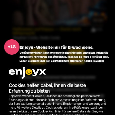
30:34
Halloween auf Enjoyx — Durst nach
155
Mitternacht
Stephan Cardo
,
Stella Cardo
Enjoyx - Website nur für Erwachsene.
Verfügbarer Inhalt kann pornografisches Material enthalten. Indem Sie
6 / 16
auf Enjoyx fortfahren, bestätigen Sie, dass Sie 18 Jahre oder älter sind.
Lesen Sie mehr über
den Leitfaden zum elterlichen Kontrollsystem
INHALT MELDEN
PARTNERPROGRAMM
GESCHÄFTSBEDINGUNGEN
Cookies helfen dabei, Ihnen die beste
RÜCKERSTATTUNGSRICHTLINIE
Erfahrung zu bieten
DATENSCHUTZERKLÄRUNG
COOKIE-RICHTLINIE
Enjoyx verwendet Cookies, um Ihnen die bestmögliche personalisierte
Erfahrung zu bieten, einschließlich der Verbesserung Ihrer Surfererfahrung,
SUPPORT
der Bereitstellung personalisierter Inhalte, Empfehlungen und Werbung und
mehr. Für weitere Details zu Cookies oder um Ihre Präferenzen zu ändern,
lesen Sie bitte unsere
Cookie-Richtlinie
. Für weitere Details darüber, wie
2026 © EnjoyX.com. Alle Rechte vorbehalten.