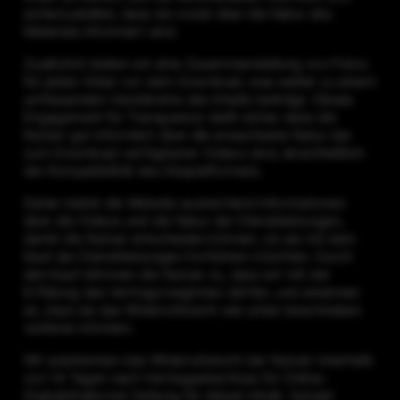
sicherzustellen, dass sie vorab über die Natur des
Materials informiert sind.
Zusätzlich bieten wir eine Zusammenstellung von Fotos
für jedes Video vor dem Download, was weiter zu einem
umfassenden Verständnis des Inhalts beiträgt. Dieses
Engagement für Transparenz stellt sicher, dass die
Nutzer gut informiert über die erwachsene Natur der
zum Download verfügbaren Videos sind, einschließlich
der Kompatibilität des Abspielformats.
Daher bietet die Website ausreichend Informationen
über die Videos und die Natur der Dienstleistungen,
damit die Nutzer entscheiden können, ob sie mit dem
Kauf der Dienstleistungen fortfahren möchten. Durch
den Kauf stimmen die Nutzer zu, dass wir mit der
Erfüllung des Vertrags beginnen dürfen, und erkennen
an, dass sie das Widerrufsrecht wie unten beschrieben
verlieren könnten.
Wir anerkennen das Widerrufsrecht der Nutzer innerhalb
von 14 Tagen nach Vertragsabschluss für Online-
Digitalinhalte bei Zahlung für diesen Inhalt. Sobald