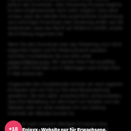
jedoch der Download- oder Streaming-Prozess beginnt,
ist dies möglicherweise nicht mehr möglich. Dies setzt
voraus, dass der Händler Ihre ausdrückliche Zustimmung
zum sofortigen Download oder Streaming erhält und Sie
anerkennen, dass das Recht auf Widerruf verfällt, sobald
die Erfüllung begonnen hat.
Wenn Sie den Download oder das Streaming noch nicht
begonnen haben und Ihr Widerrufsrecht ausüben
möchten, kontaktieren Sie uns bitte unter
support@enjoyx.pro
. Wir werden Ihren Fall sorgfältig
prüfen und innerhalb von 3 Werktagen nach Erhalt Ihrer
E-Mail antworten.
Ungeachtet des Vorstehenden können wir nach eigenem
Ermessen und von Fall zu Fall eine Rückerstattung
gewähren. Sie sind dafür verantwortlich, sicherzustellen,
dass Ihre Bestellung vor dem Kauf von Inhalten von der
Website oder vor einer anderen Art von Zahlung
innerhalb der Website korrekt ist.
Wenn wir nach unserem alleinigen Ermessen eine
Enjoyx - Website nur für Erwachsene.
Rückerstattung gewähren, erfolgt diese nur in der