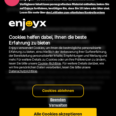
Zahlungsform, mit der Sie den ursprünglichen Kauf
Verfügbarer Inhalt kann pornografisches Material enthalten. Indem Sie
auf Enjoyx fortfahren, bestätigen Sie, dass Sie 18 Jahre oder älter sind.
getätigt haben.
Lesen Sie mehr über
den Leitfaden zum elterlichen Kontrollsystem
INHALT MELDEN
PARTNERPROGRAMM
GESCHÄFTSBEDINGUNGEN
Cookies helfen dabei, Ihnen die beste
RÜCKERSTATTUNGSRICHTLINIE
Erfahrung zu bieten
DATENSCHUTZERKLÄRUNG
COOKIE-RICHTLINIE
Enjoyx verwendet Cookies, um Ihnen die bestmögliche personalisierte
Erfahrung zu bieten, einschließlich der Verbesserung Ihrer Surfererfahrung,
SUPPORT
der Bereitstellung personalisierter Inhalte, Empfehlungen und Werbung und
mehr. Für weitere Details zu Cookies oder um Ihre Präferenzen zu ändern,
lesen Sie bitte unsere
Cookie-Richtlinie
. Für weitere Details darüber, wie
2026 © EnjoyX.com. Alle Rechte vorbehalten.
wir Ihre persönlichen Daten verarbeiten, lesen Sie bitte unsere
Datenschutzrichtlinie
.
Alle auf der Website abgebildeten Modelle sind 18 Jahre oder älter. Alle Videos, Bilder
und Grafiken unterliegen dem Urheberrecht. Bei Abrechnungsanfragen wenden Sie
sich bitte an
EPOCH
oder
SEGPAY
, unsere autorisierten Verkaufsagenten.
18 U.S.C. 2257 Erklärung zur Einhaltung der Buchführungspflichten
Cookies ablehnen
Beenden
Verwalten
Alle Cookies akzeptieren
ENGLISH VERSION
VERSIÓN ESPAÑOLA