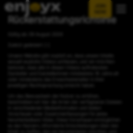
JOIN
NOW
Rückerstattungsrichtlinie
Gültig ab: 09 August 2026
Zuletzt geändert: [-]
Unsere Website gibt explizit an, dass unsere Inhalte
sexuell explizite Videos umfassen, und wir möchten
betonen, dass alle in diesen Videos auftretenden
Darsteller und Darstellerinnen mindestens 18 Jahre alt
oder mindestens das Erwachsenenalter in ihrer
jeweiligen Rechtsprechung erreicht haben.
Um das Bewusstsein der Nutzer zu erhöhen,
beschreiben wir klar die Arten der verfügbaren Dateien
in verschiedenen Medienformaten und bieten
Vorschauen oder Zusammenfassungen für jedes
herunterladbare Video. Diese Vorschauen ermöglichen
es den Nutzern, informierte Entscheidungen über den
Inhalt zu treffen, den sie herunterladen möchten, und