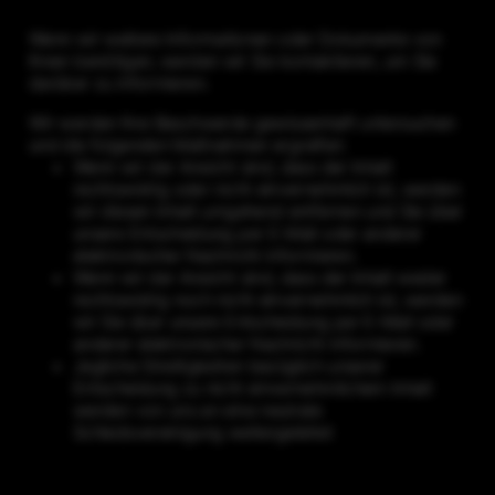
Wenn wir weitere Informationen oder Dokumente von
Ihnen benötigen, werden wir Sie kontaktieren, um Sie
darüber zu informieren.
Wir werden Ihre Beschwerde gewissenhaft untersuchen
und die folgenden Maßnahmen ergreifen:
Wenn wir der Ansicht sind, dass der Inhalt
rechtswidrig oder nicht einvernehmlich ist, werden
wir diesen Inhalt umgehend entfernen und Sie über
unsere Entscheidung per E-Mail oder anderer
elektronischer Nachricht informieren.
Wenn wir der Ansicht sind, dass der Inhalt weder
rechtswidrig noch nicht einvernehmlich ist, werden
wir Sie über unsere Entscheidung per E-Mail oder
anderer elektronischer Nachricht informieren.
Jegliche Streitigkeiten bezüglich unserer
Entscheidung zu nicht einvernehmlichem Inhalt
werden von uns an eine neutrale
Schiedsvereinigung weitergeleitet