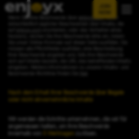
JOIN
NOW
Wenn Sie eine Beschwerde über
enjoyx.com
haben
(einschließlich jeglicher Beschwerden über Inhalte, die
auf
enjoyx.com
erscheinen, oder das Verhalten eines
Nutzers), reichen Sie Ihre Beschwerde bitte ein, indem
Sie unser Online-Formular auf dieser Seite ausfüllen. Sie
müssen alle Pflichtfelder ausfüllen, eine Beschreibung
Ihrer Beschwerde angeben und, falls Ihre Beschwerde
sich auf Inhalte bezieht, die URL des betreffenden Inhalts
eingeben. Weitere Informationen zu unserer Inhalte- und
Beschwerde-Richtlinie finden Sie
hier
.
Nach dem Erhalt Ihrer Beschwerde über illegale
oder nicht einvernehmliche Inhalte
Wir werden die Schritte unternehmen, die wir für
angemessen halten, um Ihre Beschwerde
innerhalb von
5 Werktagen
zu lösen.