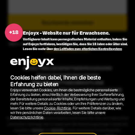
Beschwerde einreichen
Enjoyx - Website nur für Erwachsene.
Verfügbarer Inhalt kann pornografisches Material enthalten. Indem Sie
Wenn Sie Fragen haben, schreiben Sie uns eine E-Mail an
auf Enjoyx fortfahren, bestätigen Sie, dass Sie 18 Jahre oder älter sind.
Lesen Sie mehr über
den Leitfaden zum elterlichen Kontrollsystem
support@enjoyx.com
INHALT MELDEN
PARTNERPROGRAMM
GESCHÄFTSBEDINGUNGEN
Cookies helfen dabei, Ihnen die beste
RÜCKERSTATTUNGSRICHTLINIE
Erfahrung zu bieten
DATENSCHUTZERKLÄRUNG
COOKIE-RICHTLINIE
Enjoyx verwendet Cookies, um Ihnen die bestmögliche personalisierte
Erfahrung zu bieten, einschließlich der Verbesserung Ihrer Surfererfahrung,
SUPPORT
der Bereitstellung personalisierter Inhalte, Empfehlungen und Werbung und
mehr. Für weitere Details zu Cookies oder um Ihre Präferenzen zu ändern,
lesen Sie bitte unsere
Cookie-Richtlinie
. Für weitere Details darüber, wie
2026 © EnjoyX.com. Alle Rechte vorbehalten.
wir Ihre persönlichen Daten verarbeiten, lesen Sie bitte unsere
Datenschutzrichtlinie
.
Alle auf der Website abgebildeten Modelle sind 18 Jahre oder älter. Alle Videos, Bilder
und Grafiken unterliegen dem Urheberrecht. Bei Abrechnungsanfragen wenden Sie
sich bitte an
EPOCH
oder
SEGPAY
, unsere autorisierten Verkaufsagenten.