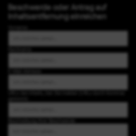
Beschwerde oder Antrag auf
Inhaltsentfernung einreichen
Vorname:
Nachname:
E-Mail-Adresse:
URLs des Inhalts, den Sie melden (URLs durch Kommas
getrennt):
Beschreibung Ihrer Beschwerde: