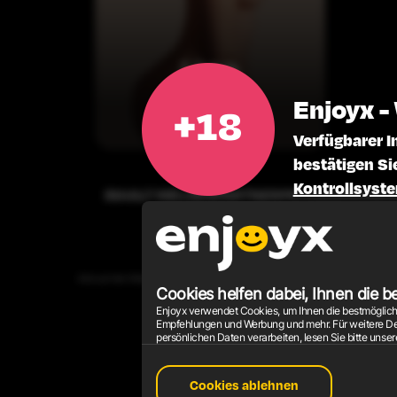
Una
Fairy
Enjoyx -
Verfügbarer I
bestätigen Si
Kontrollsyst
INHALT MELDEN
PARTNERPROGRAMM
GES
Alle auf der Website abgebildeten Modelle sind 18 Jahre oder älter. Alle 
Cookies helfen dabei, Ihnen die b
Enjoyx verwendet Cookies, um Ihnen die bestmögliche p
Empfehlungen und Werbung und mehr. Für weitere Deta
persönlichen Daten verarbeiten, lesen Sie bitte unse
Cookies ablehnen