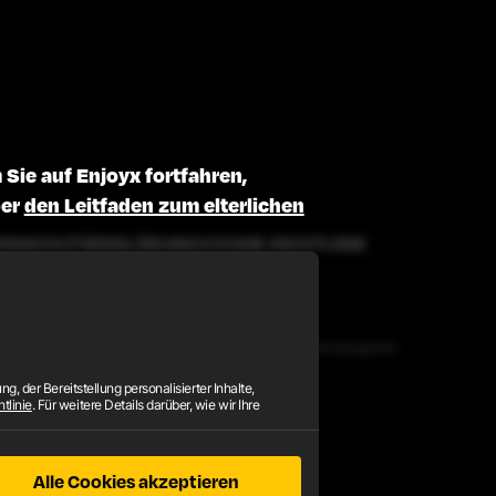
Sie auf Enjoyx fortfahren,
ber
den Leitfaden zum elterlichen
ENSCHUTZERKLÄRUNG
COOKIE-RICHTLINIE
 sich bitte an
EPOCH
oder
SEGPAY
, unsere autorisierten Verkaufsagenten.
, der Bereitstellung personalisierter Inhalte,
tlinie
. Für weitere Details darüber, wie wir Ihre
Alle Cookies akzeptieren