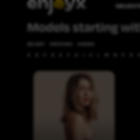
NEUEST
Models starting wit
BELIEBT
MÄDCHEN
JUNGEN
A
B
C
D
E
F
G
J
K
L
M
N
P
R