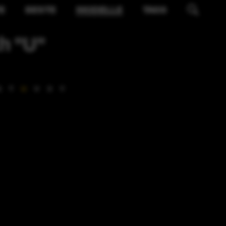
E
BESTE
MODELLE
TAGS
h "U"
S
T
U
V
X
Y