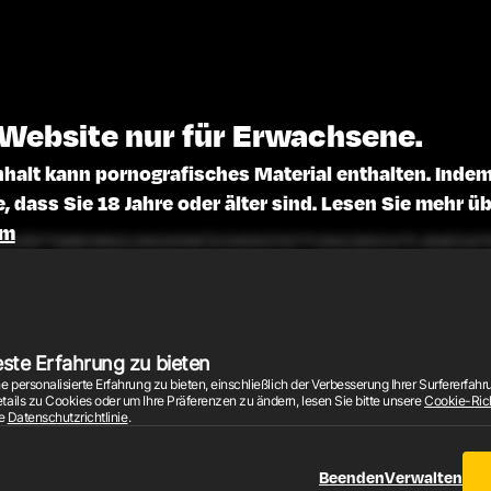
 Website nur für Erwachsene.
nhalt kann pornografisches Material enthalten. Indem 
e, dass Sie 18 Jahre oder älter sind. Lesen Sie mehr ü
em
CHÄFTSBEDINGUNGEN
RÜCKERSTATTUNGSRICHTLINIE
DAT
SUPPORT
2026 © EnjoyX.com. Alle Rechte vorbehalten.
Videos, Bilder und Grafiken unterliegen dem Urheberrecht. Bei Abrechnungsanfragen wenden Sie
este Erfahrung zu bieten
18 U.S.C. 2257 Erklärung zur Einhaltung der Buchführungspflichten
ersonalisierte Erfahrung zu bieten, einschließlich der Verbesserung Ihrer Surfererfahrung
ils zu Cookies oder um Ihre Präferenzen zu ändern, lesen Sie bitte unsere
Cookie-Rich
re
Datenschutzrichtlinie
.
Beenden
Verwalten
ENGLISH VERSION
VERSIÓN ESPAÑOLA