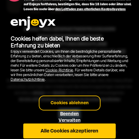
Corvus
auf Enjoyx fortfahren, bestätigen Sie, dass Sie 18 Jahre oder älter sind.
Lesen Sie mehr über
den Leitfaden zum elterlichen Kontrollsystem
INHALT MELDEN
PARTNERPROGRAMM
GESCHÄFTSBEDINGUNGEN
Cookies helfen dabei, Ihnen die beste
RÜCKERSTATTUNGSRICHTLINIE
Erfahrung zu bieten
DATENSCHUTZERKLÄRUNG
COOKIE-RICHTLINIE
Enjoyx verwendet Cookies, um Ihnen die bestmögliche personalisierte
Erfahrung zu bieten, einschließlich der Verbesserung Ihrer Surfererfahrung,
SUPPORT
der Bereitstellung personalisierter Inhalte, Empfehlungen und Werbung und
mehr. Für weitere Details zu Cookies oder um Ihre Präferenzen zu ändern,
lesen Sie bitte unsere
Cookie-Richtlinie
. Für weitere Details darüber, wie
2026 © EnjoyX.com. Alle Rechte vorbehalten.
wir Ihre persönlichen Daten verarbeiten, lesen Sie bitte unsere
Datenschutzrichtlinie
.
Alle auf der Website abgebildeten Modelle sind 18 Jahre oder älter. Alle Videos, Bilder
und Grafiken unterliegen dem Urheberrecht. Bei Abrechnungsanfragen wenden Sie
sich bitte an
EPOCH
oder
SEGPAY
, unsere autorisierten Verkaufsagenten.
18 U.S.C. 2257 Erklärung zur Einhaltung der Buchführungspflichten
Cookies ablehnen
Beenden
Verwalten
Alle Cookies akzeptieren
ENGLISH VERSION
VERSIÓN ESPAÑOLA