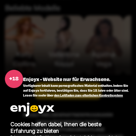
Beliebte Modelle
Kelly
Valentina
Agatha
Collins
Nappi
Vega
Enjoyx - Website nur für Erwachsene.
Verfügbarer Inhalt kann pornografisches Material enthalten. Indem Sie
Alle Modelle ansehen
auf Enjoyx fortfahren, bestätigen Sie, dass Sie 18 Jahre oder älter sind.
Lesen Sie mehr über
den Leitfaden zum elterlichen Kontrollsystem
INHALT MELDEN
PARTNERPROGRAMM
GESCHÄFTSBEDINGUNGEN
Cookies helfen dabei, Ihnen die beste
RÜCKERSTATTUNGSRICHTLINIE
Erfahrung zu bieten