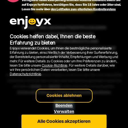
Verfügbarer Inhalt kann pornografisches Material enthalten. Indem Sie
Alle Modelle ansehen
auf Enjoyx fortfahren, bestätigen Sie, dass Sie 18 Jahre oder älter sind.
Lesen Sie mehr über
den Leitfaden zum elterlichen Kontrollsystem
INHALT MELDEN
PARTNERPROGRAMM
GESCHÄFTSBEDINGUNGEN
Cookies helfen dabei, Ihnen die beste
RÜCKERSTATTUNGSRICHTLINIE
Erfahrung zu bieten
DATENSCHUTZERKLÄRUNG
COOKIE-RICHTLINIE
Enjoyx verwendet Cookies, um Ihnen die bestmögliche personalisierte
Erfahrung zu bieten, einschließlich der Verbesserung Ihrer Surfererfahrung,
SUPPORT
der Bereitstellung personalisierter Inhalte, Empfehlungen und Werbung und
mehr. Für weitere Details zu Cookies oder um Ihre Präferenzen zu ändern,
lesen Sie bitte unsere
Cookie-Richtlinie
. Für weitere Details darüber, wie
2026 © EnjoyX.com. Alle Rechte vorbehalten.
wir Ihre persönlichen Daten verarbeiten, lesen Sie bitte unsere
Datenschutzrichtlinie
.
Alle auf der Website abgebildeten Modelle sind 18 Jahre oder älter. Alle Videos, Bilder
und Grafiken unterliegen dem Urheberrecht. Bei Abrechnungsanfragen wenden Sie
sich bitte an
EPOCH
oder
SEGPAY
, unsere autorisierten Verkaufsagenten.
18 U.S.C. 2257 Erklärung zur Einhaltung der Buchführungspflichten
Cookies ablehnen
Beenden
Verwalten
Alle Cookies akzeptieren
ENGLISH VERSION
VERSIÓN ESPAÑOLA