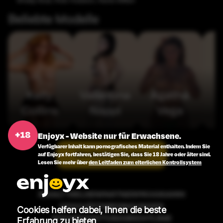
Brady Bud
,
Rob Hudson
,
Nuria Millan
Beliebte Modelle
Kelly
Valentina
Agatha
Collins
Nappi
Vega
Enjoyx - Website nur für Erwachsene.
Verfügbarer Inhalt kann pornografisches Material enthalten. Indem Sie
Alle Modelle ansehen
auf Enjoyx fortfahren, bestätigen Sie, dass Sie 18 Jahre oder älter sind.
Lesen Sie mehr über
den Leitfaden zum elterlichen Kontrollsystem
INHALT MELDEN
PARTNERPROGRAMM
GESCHÄFTSBEDINGUNGEN
Cookies helfen dabei, Ihnen die beste
RÜCKERSTATTUNGSRICHTLINIE
Erfahrung zu bieten