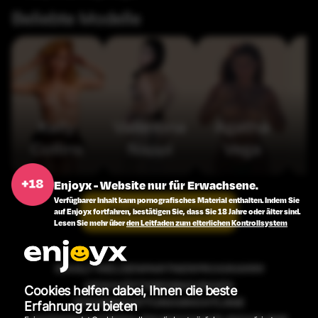
Beliebte Modelle
Kelly
Valentina
Agatha
Collins
Nappi
Vega
Enjoyx - Website nur für Erwachsene.
Verfügbarer Inhalt kann pornografisches Material enthalten. Indem Sie
Alle Modelle ansehen
auf Enjoyx fortfahren, bestätigen Sie, dass Sie 18 Jahre oder älter sind.
Lesen Sie mehr über
den Leitfaden zum elterlichen Kontrollsystem
INHALT MELDEN
PARTNERPROGRAMM
GESCHÄFTSBEDINGUNGEN
Cookies helfen dabei, Ihnen die beste
RÜCKERSTATTUNGSRICHTLINIE
Erfahrung zu bieten