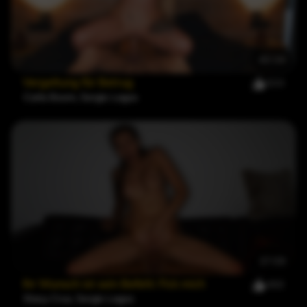
Gruppensettings.
Eine seiner bemerkenswerten Kollaborationen ist das Video
„Vergeltung fürs Fremdgehen“ mit Carla Boom, bei dem sein
Auftritt als etwas Neues und Aufregendes beschrieben wurde.
40:34
Vergeltung für Betrug
503
Carla Boom
,
Sergio Lagos
37:09
Ihr Wunsch ist sein Befehl: Fick mich
492
Stacy Cruz
,
Sergio Lagos