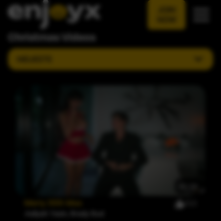
JOIN
NOW
Christmas Videos
NEUESTE
42:39
Merry XXX-Mas
213
Aaliyah Yasin
,
Brady Bud