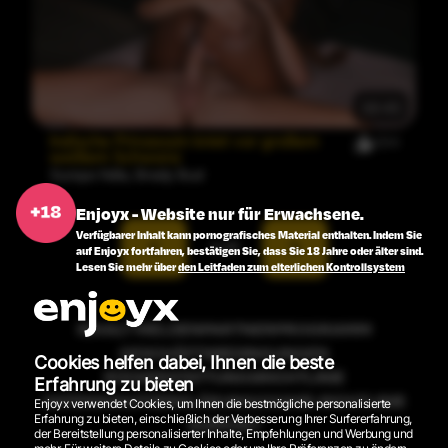
39:45
Indische Prinzessin kniet vor großem
194
weißem Schwanz
Suraya Ndia
,
Brady Bud
Enjoyx - Website nur für Erwachsene.
Verfügbarer Inhalt kann pornografisches Material enthalten. Indem Sie
1 / 2
auf Enjoyx fortfahren, bestätigen Sie, dass Sie 18 Jahre oder älter sind.
Lesen Sie mehr über
den Leitfaden zum elterlichen Kontrollsystem
INHALT MELDEN
PARTNERPROGRAMM
GESCHÄFTSBEDINGUNGEN
Cookies helfen dabei, Ihnen die beste
RÜCKERSTATTUNGSRICHTLINIE
Erfahrung zu bieten
DATENSCHUTZERKLÄRUNG
COOKIE-RICHTLINIE
Enjoyx verwendet Cookies, um Ihnen die bestmögliche personalisierte
Erfahrung zu bieten, einschließlich der Verbesserung Ihrer Surfererfahrung,
SUPPORT
der Bereitstellung personalisierter Inhalte, Empfehlungen und Werbung und