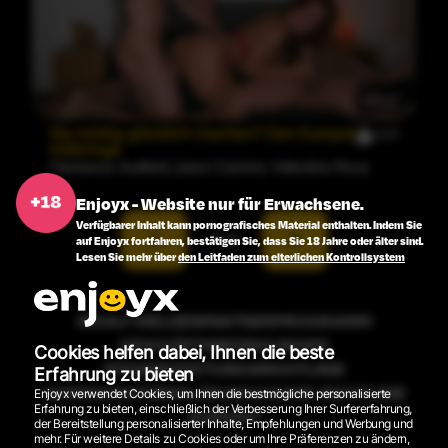
43:27
Sie richtig glücklich machen? Den Kumpel
199
mitbringe
Clemence Audiard
,
Jason Carrera
,
Valentino Roca
Enjoyx - Website nur für Erwachsene.
Verfügbarer Inhalt kann pornografisches Material enthalten. Indem Sie
1 / 3
auf Enjoyx fortfahren, bestätigen Sie, dass Sie 18 Jahre oder älter sind.
Lesen Sie mehr über
den Leitfaden zum elterlichen Kontrollsystem
INHALT MELDEN
PARTNERPROGRAMM
GESCHÄFTSBEDINGUNGEN
Cookies helfen dabei, Ihnen die beste
RÜCKERSTATTUNGSRICHTLINIE
Erfahrung zu bieten
DATENSCHUTZERKLÄRUNG
COOKIE-RICHTLINIE
Enjoyx verwendet Cookies, um Ihnen die bestmögliche personalisierte
Erfahrung zu bieten, einschließlich der Verbesserung Ihrer Surfererfahrung,
SUPPORT
der Bereitstellung personalisierter Inhalte, Empfehlungen und Werbung und
mehr. Für weitere Details zu Cookies oder um Ihre Präferenzen zu ändern,