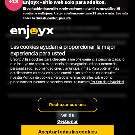
Dutch
Bud
Enjoyx - sitio web solo para adultos.
El contenido disponible puede contener material pornográfico. Al
continuar en Enjoyx, Usted confirma que tiene 18 años o más. Lee más
sobre la
Guía de control parental
UN INFORME DE CONTENIDO
PROGRAMA DE AFILIADOS
TÉRMINOS Y CONDICIONES
POLÍTICA DE REEMBOLSO
POLÍTICA DE PRIVACIDAD
Las cookies ayudan a proporcionar la mejor
POLÍTICA DE COOKIES
SOPORTE
experiencia para usted
Enjoyx utiliza cookies para ofrecerle la mejor experiencia personalizada, lo
que incluye mejorar su experiencia de navegación, ofrecer contenido
2026 © EnjoyX.com. Todos los derechos son reservados.
personalizado, recomendaciones y anuncios, y más. Para obtener más
Todos los modelos que aparecen en el sitio web tienen 18 años o más. Todos los videos,
detalles sobre las cookies o para cambiar sus preferencias, consulte
imágenes y gráficos están protegidos por derechos de autor. Todos los derechos son
nuestra
Política de cookies
. Para obtener más detalles sobre cómo
procesamos sus datos personales, consulte nuestra
Política de privacidad
.
reservados. Para consultas de facturación, visite
EPOCH
o
SEGPAY
, nuestros agentes
de ventas autorizados.
Declaración de Cumplimiento con los Requisitos de Mantenimiento de Registros
según 18 U.S.C. 2257
Rechazar cookies
Salida
Gestionar
Aceptar todas las cookies
ENGLISH VERSION
DEUTSCHE VERSION