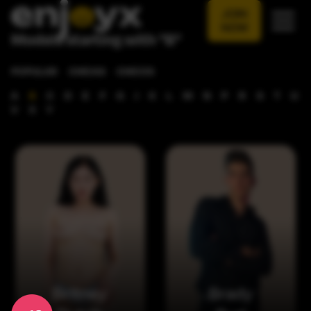
JOIN
NOW
Models starting with "B"
POPULAR
CHICAS
CHICOS
A
B
C
D
E
F
G
J
K
L
M
N
P
R
S
T
U
V
X
Y
Britney
Brady