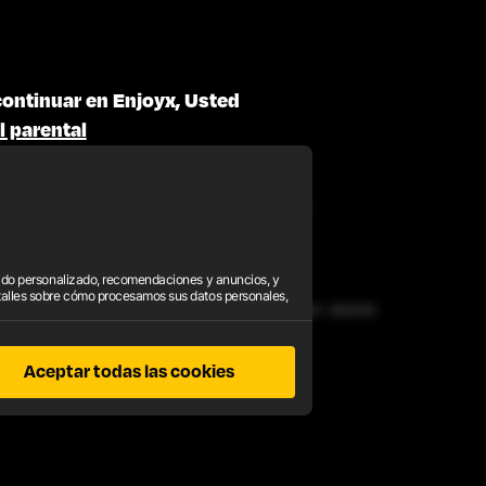
continuar en Enjoyx, Usted
l parental
 REEMBOLSO
POLÍTICA DE PRIVACIDAD
enido personalizado, recomendaciones y anuncios, y
talles sobre cómo procesamos sus datos personales,
 son reservados. Para consultas de facturación, visite
EPOCH
o
SEGPAY
,
. 2257
Aceptar todas las cookies