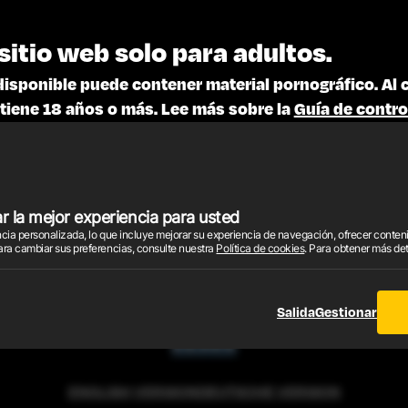
sitio web solo para adultos.
disponible puede contener material pornográfico. Al 
tiene 18 años o más. Lee más sobre la
Guía de contro
MA DE AFILIADOS
TÉRMINOS Y CONDICIONES
POLÍTICA DE
POLÍTICA DE COOKIES
SOPORTE
 la mejor experiencia para usted
iencia personalizada, lo que incluye mejorar su experiencia de navegación, ofrecer cont
2026 © EnjoyX.com. Todos los derechos son reservados.
ara cambiar sus preferencias, consulte nuestra
Política de cookies
. Para obtener más de
os los videos, imágenes y gráficos están protegidos por derechos de autor. Todos los derechos
nuestros agentes de ventas autorizados.
ración de Cumplimiento con los Requisitos de Mantenimiento de Registros según 18 U.S.C
Salida
Gestionar
ENGLISH VERSION
DEUTSCHE VERSION