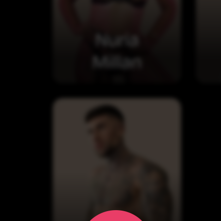
Nuria
Millan