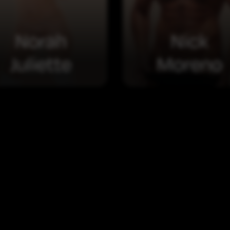
Norah
Nick
Juliette
Moreno