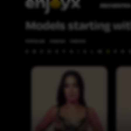
RECIENTE
Models starting wit
POPULAR
CHICAS
CHICOS
A
B
C
D
E
F
G
J
K
L
M
N
P
R