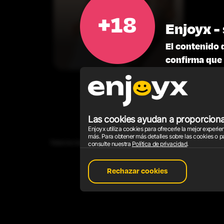
Nestor
Enjoyx - 
Zarc
El contenido 
confirma que 
UN INFORME DE CONTENIDO
PROGRA
Las cookies ayudan a proporcionar
Enjoyx utiliza cookies para ofrecerle la mejor exper
más. Para obtener más detalles sobre las cookies o p
Todos los modelos que aparecen en el sitio web tienen 18 años o más. Tod
consulte nuestra
Política de privacidad
.
Decla
Rechazar cookies