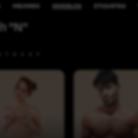
S
MEJORES
MODELOS
ETIQUETAS
h "N"
S
T
U
V
X
Y