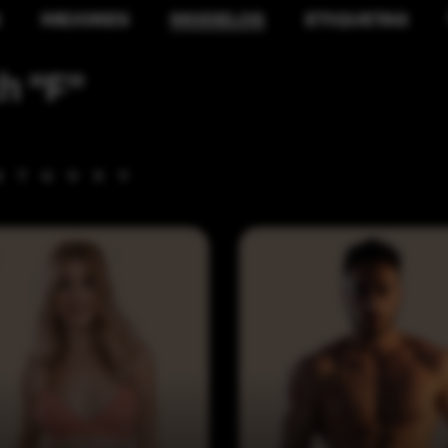
S
MEJORES
MODELOS
ETIQUETAS
h "F"
S
T
U
V
X
Y