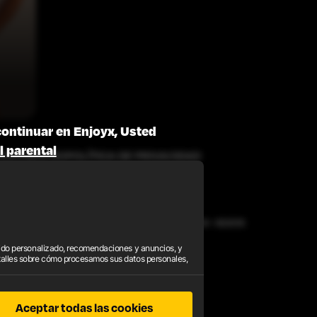
continuar en Enjoyx, Usted
l parental
 REEMBOLSO
POLÍTICA DE PRIVACIDAD
 son reservados. Para consultas de facturación, visite
EPOCH
o
SEGPAY
,
enido personalizado, recomendaciones y anuncios, y
. 2257
talles sobre cómo procesamos sus datos personales,
Aceptar todas las cookies