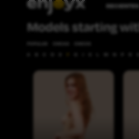
RECIENTE
Models starting wit
POPULAR
CHICAS
CHICOS
A
B
C
D
E
F
G
J
K
L
M
N
P
R