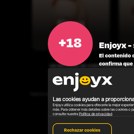
Fiona
Peaches
Enjoyx - 
El contenido 
confirma que 
UN INFORME DE CONTENIDO
PROGRA
Todos los modelos que aparecen en el sitio web tienen 18 años o más. Tod
Las cookies ayudan a proporcionar
Enjoyx utiliza cookies para ofrecerle la mejor exper
Decla
más. Para obtener más detalles sobre las cookies o p
consulte nuestra
Política de privacidad
.
Rechazar cookies