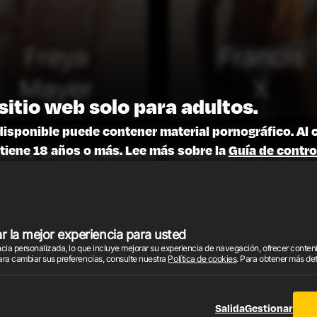
Freya
Francis
Mayer
X
sitio web solo para adultos.
disponible puede contener material pornográfico. Al 
tiene 18 años o más. Lee más sobre la
Guía de contro
MA DE AFILIADOS
TÉRMINOS Y CONDICIONES
POLÍTICA DE
POLÍTICA DE COOKIES
SOPORTE
2026 © EnjoyX.com. Todos los derechos son reservados.
os los videos, imágenes y gráficos están protegidos por derechos de autor. Todos los derechos
 la mejor experiencia para usted
nuestros agentes de ventas autorizados.
iencia personalizada, lo que incluye mejorar su experiencia de navegación, ofrecer cont
ración de Cumplimiento con los Requisitos de Mantenimiento de Registros según 18 U.S.C
ara cambiar sus preferencias, consulte nuestra
Política de cookies
. Para obtener más de
Salida
Gestionar