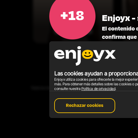
Jason
Enjoyx - 
Carrera
El contenido 
confirma que 
UN INFORME DE CONTENIDO
PROGRA
Las cookies ayudan a proporcionar
Enjoyx utiliza cookies para ofrecerle la mejor exper
más. Para obtener más detalles sobre las cookies o p
Todos los modelos que aparecen en el sitio web tienen 18 años o más. Tod
consulte nuestra
Política de privacidad
.
Decla
Rechazar cookies