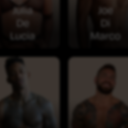
Julia
Joe
De
Di
Lucia
Marco