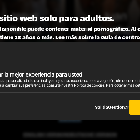
Jesus
Juan
sitio web solo para adultos.
Reyes
Lucho
disponible puede contener material pornográfico. Al 
tiene 18 años o más. Lee más sobre la
Guía de contro
MA DE AFILIADOS
TÉRMINOS Y CONDICIONES
POLÍTICA DE
POLÍTICA DE COOKIES
SOPORTE
 la mejor experiencia para usted
iencia personalizada, lo que incluye mejorar su experiencia de navegación, ofrecer cont
2026 © EnjoyX.com. Todos los derechos son reservados.
ara cambiar sus preferencias, consulte nuestra
Política de cookies
. Para obtener más de
os los videos, imágenes y gráficos están protegidos por derechos de autor. Todos los derechos
nuestros agentes de ventas autorizados.
ración de Cumplimiento con los Requisitos de Mantenimiento de Registros según 18 U.S.C
Salida
Gestionar
ENGLISH VERSION
DEUTSCHE VERSION