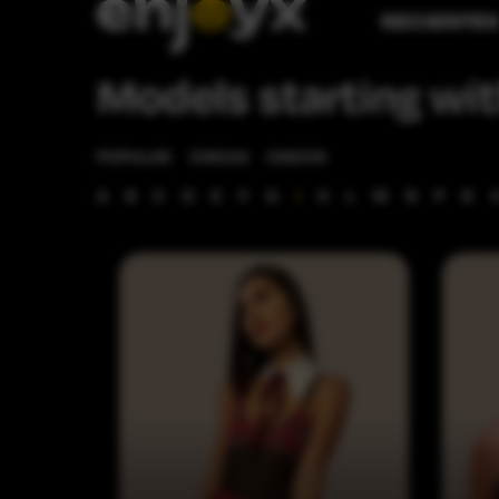
RECIENTE
Models starting with
POPULAR
CHICAS
CHICOS
A
B
C
D
E
F
G
J
K
L
M
N
P
R