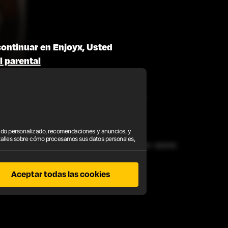
continuar en Enjoyx, Usted
l parental
 REEMBOLSO
POLÍTICA DE PRIVACIDAD
enido personalizado, recomendaciones y anuncios, y
talles sobre cómo procesamos sus datos personales,
 son reservados. Para consultas de facturación, visite
EPOCH
o
SEGPAY
,
. 2257
Aceptar todas las cookies