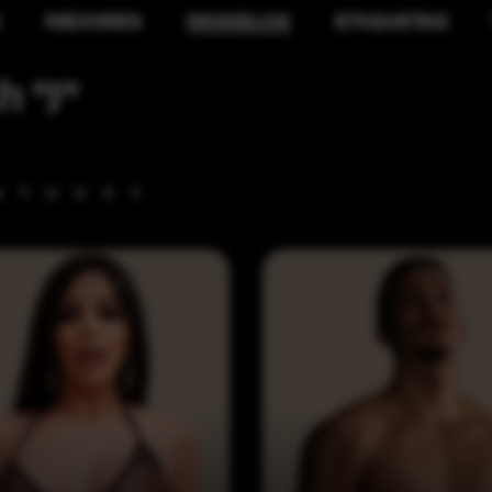
S
MEJORES
MODELOS
ETIQUETAS
 "J"
S
T
U
V
X
Y