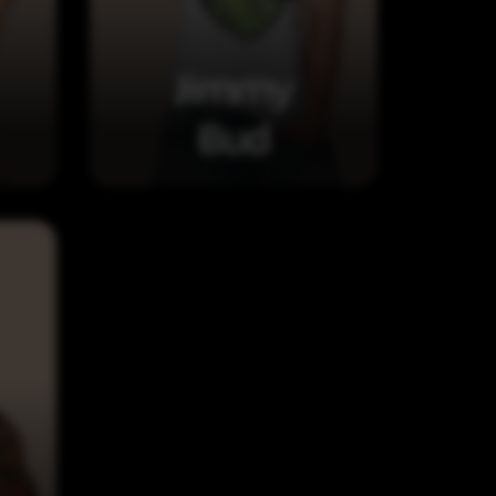
Jimmy
Bud