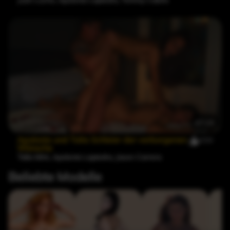
Juan Lucho
,
Apolonia Lapiedra
,
Tommy Cabrio
47:24
Apolonia und Talia Schleier der verborgenen
299
Wünsche
Talia Mint
,
Apolonia Lapiedra
,
Jason Carrera
Beliebte Modelle