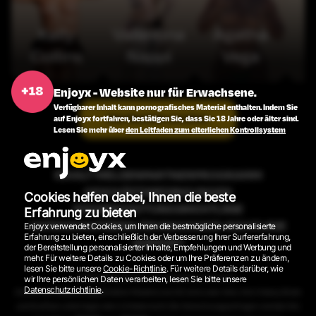
Kelly
Valentina
Agatha
Collins
Nappi
Vega
Enjoyx - Website nur für Erwachsene.
Verfügbarer Inhalt kann pornografisches Material enthalten. Indem Sie
Alle Modelle ansehen
auf Enjoyx fortfahren, bestätigen Sie, dass Sie 18 Jahre oder älter sind.
Lesen Sie mehr über
den Leitfaden zum elterlichen Kontrollsystem
INHALT MELDEN
PARTNERPROGRAMM
GESCHÄFTSBEDINGUNGEN
Cookies helfen dabei, Ihnen die beste
RÜCKERSTATTUNGSRICHTLINIE
Erfahrung zu bieten
DATENSCHUTZERKLÄRUNG
COOKIE-RICHTLINIE
Enjoyx verwendet Cookies, um Ihnen die bestmögliche personalisierte
Erfahrung zu bieten, einschließlich der Verbesserung Ihrer Surfererfahrung,
SUPPORT
der Bereitstellung personalisierter Inhalte, Empfehlungen und Werbung und
mehr. Für weitere Details zu Cookies oder um Ihre Präferenzen zu ändern,
lesen Sie bitte unsere
Cookie-Richtlinie
. Für weitere Details darüber, wie
2026 © EnjoyX.com. Alle Rechte vorbehalten.
wir Ihre persönlichen Daten verarbeiten, lesen Sie bitte unsere
Datenschutzrichtlinie
.
Alle auf der Website abgebildeten Modelle sind 18 Jahre oder älter. Alle Videos, Bilder
und Grafiken unterliegen dem Urheberrecht. Bei Abrechnungsanfragen wenden Sie