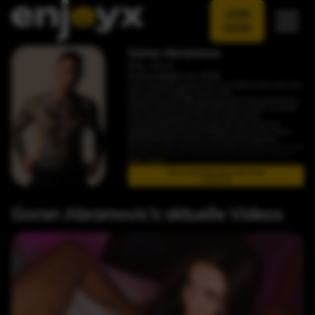
JOIN
NOW
Goran Abramovic
Italy , 32 y.o.
Karrierebeginn im 2018
Goran Abramovic, geboren am 3. Juni 1994 in Italien unter dem
Sternzeichen Zwillinge, hat sich in der
Erwachsenenunterhaltungsbranche durch seine dynamischen
Auftritte und seine einnehmende Präsenz auf der Leinwand
einen Namen gemacht. Mit einer Größe, die die
Aufmerksamkeit der Kamera auf sich zieht, ist Gorans
Körperbau bemerkenswert athletisch und wird oft in seiner
Arbeit präsentiert, was ihn zu einem herausragenden
Darsteller macht. Sein Erscheinungsbild wird durch einen rauen
Charme unterstrichen, der bei Fans Anklang findet; sein Stil
Mehr sehen
umfasst verschiedene Tattoos, die seiner maskulinen
Anziehungskraft eine Schärfe verleihen.
Join to watch full videos with Goran
Seit Beginn seiner Karriere im Jahr 2018 hat Goran sich in eine
Abramovic
Vielzahl von Szenentypen gestürzt und seine Vielseitigkeit
unter Beweis gestellt. Seine Auftritte drehen sich nicht nur um
den Akt selbst, sondern um die Energie, die er in jede Szene
Goran Abramovic’s aktuelle Videos
einbringt, oft in Begegnungen, die Enthusiasten als wild und
leidenschaftlich beschreiben könnten. Gorans Arbeit umfasst
häufig Inhalte in hoher Auflösung, wobei viele seiner Szenen in
4K verfügbar sind, insbesondere auf Plattformen wie EnjoyX.
Hier können Zuschauer ihn in Szenen sehen, die von intimen
Eins-gegen-Eins-Begegnungen bis hin zu abenteuerlicheren
Gruppendynamiken reichen und seine Fähigkeit zeigen, sich
mit Begeisterung und Können an verschiedene sexuelle
Szenarien anzupassen.
Gorans Beteiligung an EnjoyX-Videos ist besonders
bemerkenswert, wo seine Auftritte für ihre Qualität und
Intensität gefeiert werden. Diese Videos zeigen ihn oft in
Settings, die Luxus mit roher sexueller Energie verbinden und
den Zuschauern ein immersives Erlebnis bieten. Seine Szenen