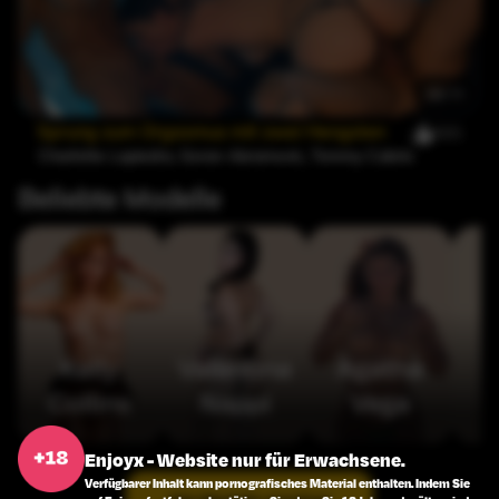
38:11
Sprung zum Orgasmus mit zwei Hengsten
521
Charlotte Lapiedra
,
Goran Abramovic
,
Tommy Cabrio
Beliebte Modelle
Kelly
Valentina
Agatha
Collins
Nappi
Vega
Enjoyx - Website nur für Erwachsene.
Verfügbarer Inhalt kann pornografisches Material enthalten. Indem Sie