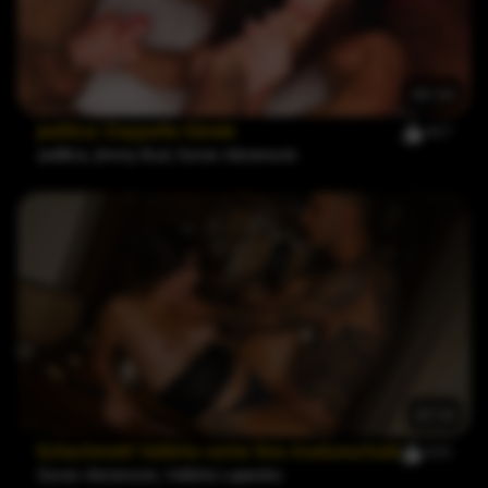
sind bekannt für ihren ästhetischen Reiz, wo er sich in dem
engagiert, was Fans als „verrückter Sex & Fick-Szenen“
bezeichnen könnten, oft mit einigen der Top-
Schauspielerinnen der Branche.
Beiträge auf X haben Einblicke in Gorans sexuelle Vorlieben
gegeben und deuten auf einen Mann hin, der es genießt, ein
breites Spektrum sexueller Ausdrucksformen zu erkunden. Es
gibt Erwähnungen, dass er sowohl dominante als auch
48:34
unterwürfige Rollen genießt, was auf eine Vielseitigkeit
hinweist, die mit seinen Auftritten harmoniert. Seine Szenen
spiegeln oft eine Kombination aus Intensität und Authentizität
Jadilica: Doppelte Sünde
457
wider, bei der er nicht nur performt, sondern auch eine
Verbindung zu seinen Co-Stars herstellt, was seine Arbeit über
Jadilica
,
Jimmy Bud
,
Goran Abramovic
den physischen Akt hinaus unvergesslich macht.
Gorans Karriere im Erwachsenenkino ist geprägt von seiner
Fähigkeit, rohe sexuelle Energie mit einer echten Verbindung
zu seinen Partnern zu verschmelzen, und bietet den
Zuschauern nicht nur explizite Inhalte, sondern eine Geschichte
von Leidenschaft und Erkundung. Seine Reise in der Branche
entwickelt sich weiter und verspricht mehr von dem
fesselnden Content, der ihn zu einer bemerkenswerten Figur
unter Liebhabern von Erwachsenenfilmen gemacht hat.
41:14
Schachmatt Valkiria verlor ihre Analunschuld
305
Goran Abramovic
,
Valkiria Lapiedra