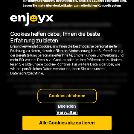
Alle Modelle ansehen
auf Enjoyx fortfahren, bestätigen Sie, dass Sie 18 Jahre oder älter sind.
Lesen Sie mehr über
den Leitfaden zum elterlichen Kontrollsystem
INHALT MELDEN
PARTNERPROGRAMM
GESCHÄFTSBEDINGUNGEN
Cookies helfen dabei, Ihnen die beste
RÜCKERSTATTUNGSRICHTLINIE
Erfahrung zu bieten
DATENSCHUTZERKLÄRUNG
COOKIE-RICHTLINIE
Enjoyx verwendet Cookies, um Ihnen die bestmögliche personalisierte
Erfahrung zu bieten, einschließlich der Verbesserung Ihrer Surfererfahrung,
SUPPORT
der Bereitstellung personalisierter Inhalte, Empfehlungen und Werbung und
mehr. Für weitere Details zu Cookies oder um Ihre Präferenzen zu ändern,
lesen Sie bitte unsere
Cookie-Richtlinie
. Für weitere Details darüber, wie
2026 © EnjoyX.com. Alle Rechte vorbehalten.
wir Ihre persönlichen Daten verarbeiten, lesen Sie bitte unsere
Datenschutzrichtlinie
.
Alle auf der Website abgebildeten Modelle sind 18 Jahre oder älter. Alle Videos, Bilder
und Grafiken unterliegen dem Urheberrecht. Bei Abrechnungsanfragen wenden Sie
sich bitte an
EPOCH
oder
SEGPAY
, unsere autorisierten Verkaufsagenten.
18 U.S.C. 2257 Erklärung zur Einhaltung der Buchführungspflichten
Cookies ablehnen
Beenden
Verwalten
Alle Cookies akzeptieren
ENGLISH VERSION
VERSIÓN ESPAÑOLA