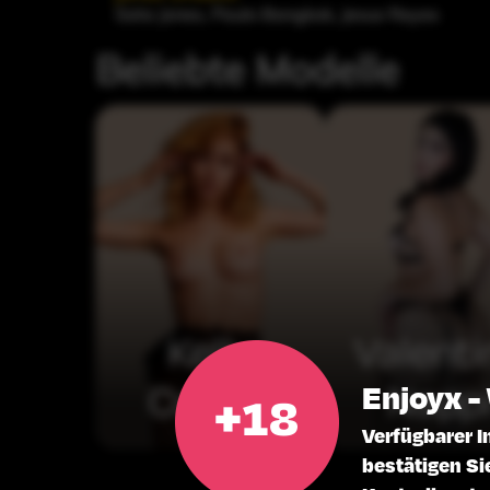
Sata Jones
,
Paulo Bangkok
,
Jesus Reyes
Beliebte Modelle
Kelly
Valenti
Collins
Napp
Enjoyx -
Verfügbarer I
bestätigen Si