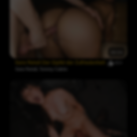
46:04
Sara Retali Der Gipfel der Zufriedenheit
484
Sara Retali
,
Tommy Cabrio