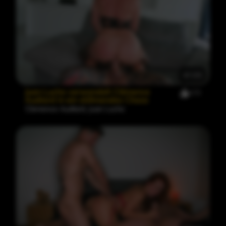
41:05
Juan Lucho verwandelt Clémence
131
Audiard in ein stöhnendes Chaos
Clemence Audiard
,
Juan Lucho