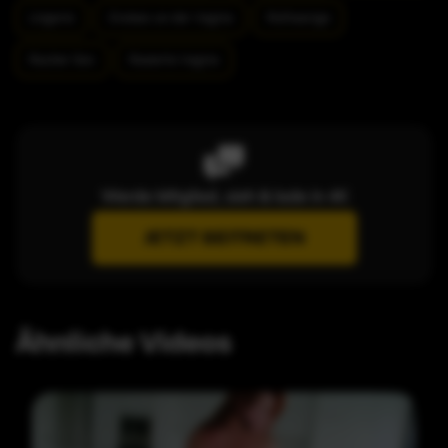
Lingerie
Oralsex an der Vagina
Rothaarige
Rauher Sex
Rasierte Vagina
Werde Mitglied, sieh & lade in 4K
JETZT BEITRETEN
Ähnliche Videos