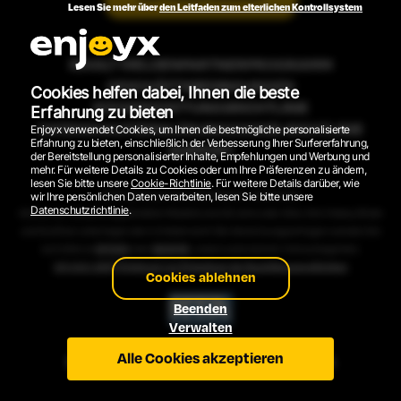
Lesen Sie mehr über
den Leitfaden zum elterlichen Kontrollsystem
INHALT MELDEN
PARTNERPROGRAMM
GESCHÄFTSBEDINGUNGEN
Cookies helfen dabei, Ihnen die beste
RÜCKERSTATTUNGSRICHTLINIE
Erfahrung zu bieten
DATENSCHUTZERKLÄRUNG
COOKIE-RICHTLINIE
Enjoyx verwendet Cookies, um Ihnen die bestmögliche personalisierte
Erfahrung zu bieten, einschließlich der Verbesserung Ihrer Surfererfahrung,
SUPPORT
der Bereitstellung personalisierter Inhalte, Empfehlungen und Werbung und
mehr. Für weitere Details zu Cookies oder um Ihre Präferenzen zu ändern,
lesen Sie bitte unsere
Cookie-Richtlinie
. Für weitere Details darüber, wie
2026 © EnjoyX.com. Alle Rechte vorbehalten.
wir Ihre persönlichen Daten verarbeiten, lesen Sie bitte unsere
Datenschutzrichtlinie
.
Alle auf der Website abgebildeten Modelle sind 18 Jahre oder älter. Alle Videos, Bilder
und Grafiken unterliegen dem Urheberrecht. Bei Abrechnungsanfragen wenden Sie
sich bitte an
EPOCH
oder
SEGPAY
, unsere autorisierten Verkaufsagenten.
18 U.S.C. 2257 Erklärung zur Einhaltung der Buchführungspflichten
Cookies ablehnen
Beenden
Verwalten
Alle Cookies akzeptieren
ENGLISH VERSION
VERSIÓN ESPAÑOLA