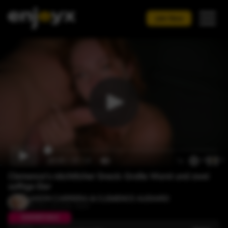
Join
Now
00:00
/
01:14
1x
Clemence's nächtlicher Snack: Große Wurst und zwei
saftige Eier
JASON CARRERA
&
CLEMENCE AUDIARD
45:34 • 20 JUNI, 2025
SUMMER SALE