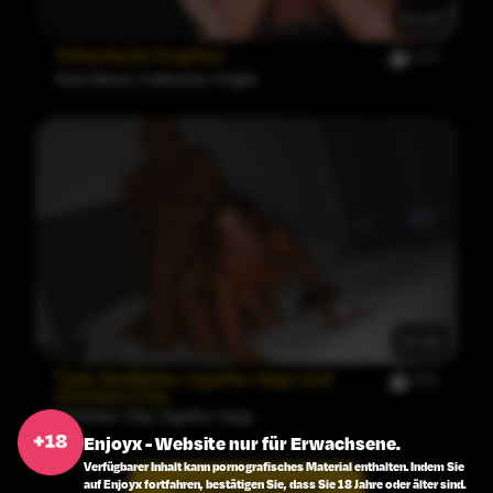
45:22
Vulkanische Eruption
543
Rob Diesel
,
Catherine Knight
41:26
Tiefe Stoßliebe: Agatha Vega and
568
Christian Clay
Christian Clay
,
Agatha Vega
Enjoyx - Website nur für Erwachsene.
Verfügbarer Inhalt kann pornografisches Material enthalten. Indem Sie
auf Enjoyx fortfahren, bestätigen Sie, dass Sie 18 Jahre oder älter sind.
Alle Videos ansehen