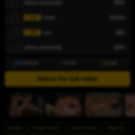
$199
lifetime membership
$19.99
1 month
- 70%
$99
1 year
- 75%
$199
lifetime membership
Credit Card
PayPal
Crypto
Watch the full video
Blowjob
Cowgirl-Position
Sperma essen
Doggystyle