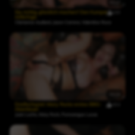
43:27
Sie richtig glücklich machen? Den Kumpel
199
mitbringe
Clemence Audiard
,
Jason Carrera
,
Valentino Roca
34:00
Dreifachspiel: Mary Rocks erstes BBG-
454
Abenteuer
Juan Lucho
,
Mary Rock
,
Purosangue Lucas